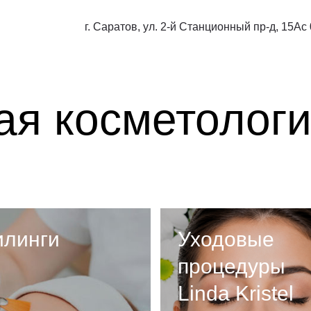
г. Саратов, ул. 2-й Станционный пр-д, 15А
с
ая косметолог
илинги
Уходовые
процедуры
Linda Kristel