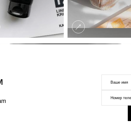
ем
ram