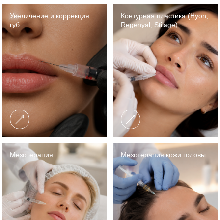
Увеличение и коррекция
Контурная пластика (Hyon,
губ
Regenyal, Stilage)
Мезотерапия
Мезотерапия кожи головы