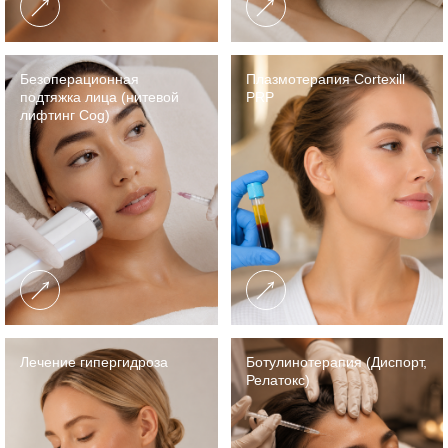
Безоперационная
Плазмотерапия Cortexill
подтяжка лица (нитевой
PRP
лифтинг Cog)
Лечение гипергидроза
Ботулинотерапия (Диспорт,
Релатокс)