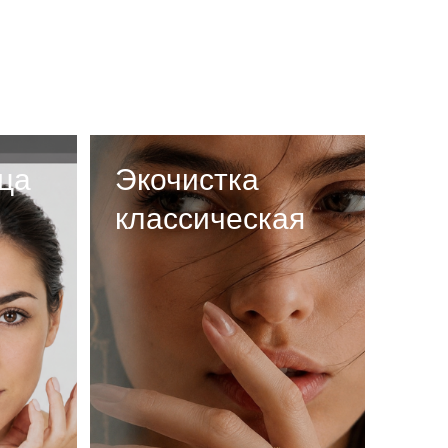
ца
Экочистка
классическая