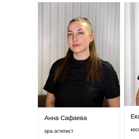
Ек
Анна Сафаева
кос
spa-эстетист