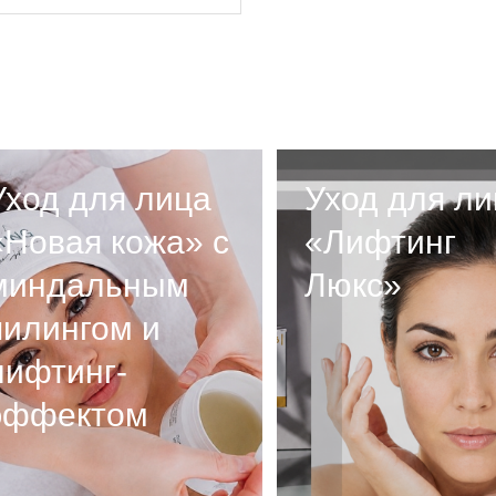
Уход для лица
Уход для ли
«Новая кожа» с
«Лифтинг
миндальным
Люкс»
пилингом и
лифтинг-
эффектом