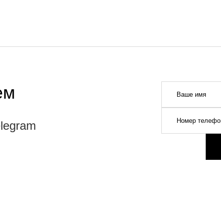
ием
elegram