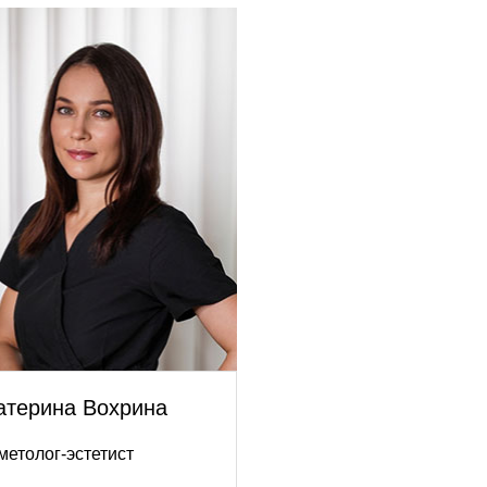
атерина Вохрина
метолог-эстетист