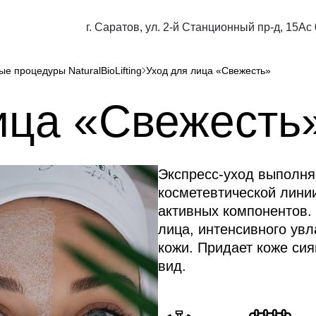
г. Саратов, ул. 2-й Станционный пр-д, 15А
с
ые процедуры NaturalBioLifting
Уход для лица «Свежесть»
ица «Свежесть
Экспресс-уход выполня
косметевтической лини
активных компонентов.
лица, интенсивного ув
кожи. Придает коже си
вид.