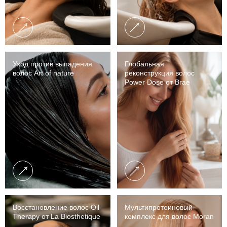
Уход против выпадения
Глобальная
волос Art of nature
реконструкция волос
Power Dose от Brae
Восстановление волос Oil
Мультипротеиновый
Therapy от La Biosthetique
комплекс для волос Moran