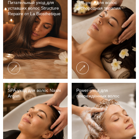
Питательный уход для
SPA-уход для волос
уставших волос Structure
кислородная терапия
Repaire от La Biosthetique
SPA-уход для волос Nashi
Роwег-уход для
Argan
повреждённых волос