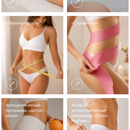
«Термоконтраст»
«Стройность»
Антицеллюлитная
Активная
программа «Детокс -
антицеллюлитная
актив»
программа «Corpo
PerFеttо»