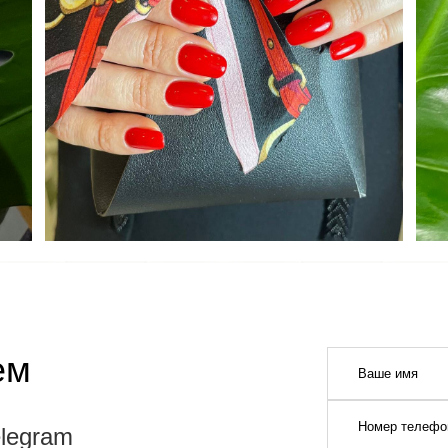
ием
elegram