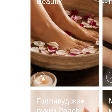
Beautix
Голливудские
ручки Peach