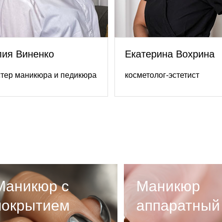
ия Виненко
Екатерина Вохрина
тер маникюра и педикюра
косметолог-эстетист
Маникюр с
Маникюр
покрытием
аппаратный