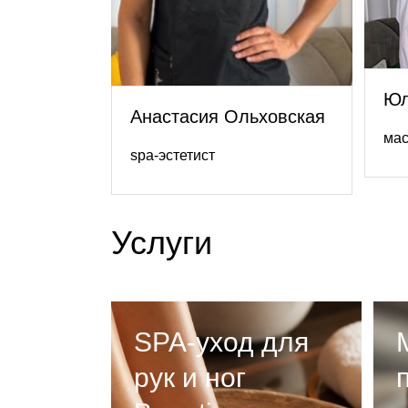
Юл
Анастасия Ольховская
мас
spa-эстетист
Услуги
SPA-уход для
рук и ног