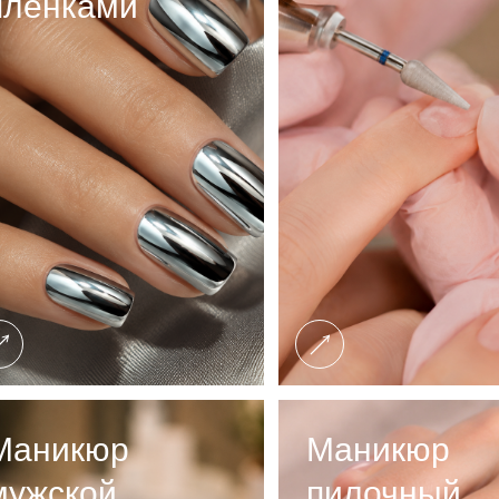
пленками
Маникюр
Маникюр
мужской
пилочный