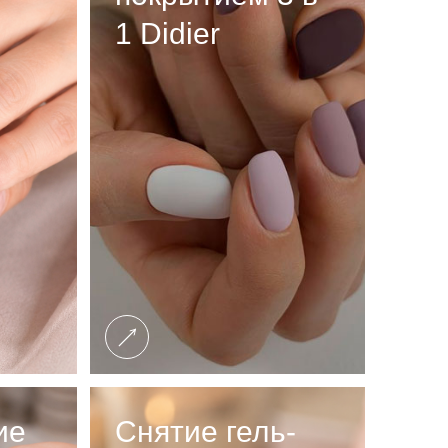
1 Didier
ие
Снятие гель-