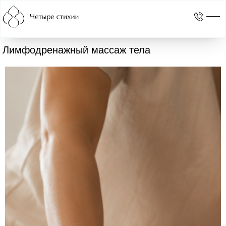
Главная
Услуги
Массаж
Лимфодренажный массаж тела
Лимфодренажный массаж тела