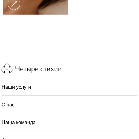
Наши услуги
О нас
Наша команда