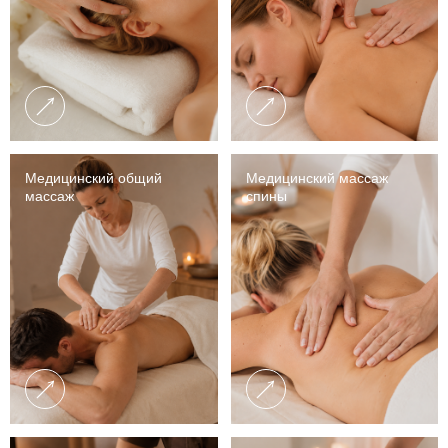
Медицинский общий
Медицинский массаж
массаж
спины