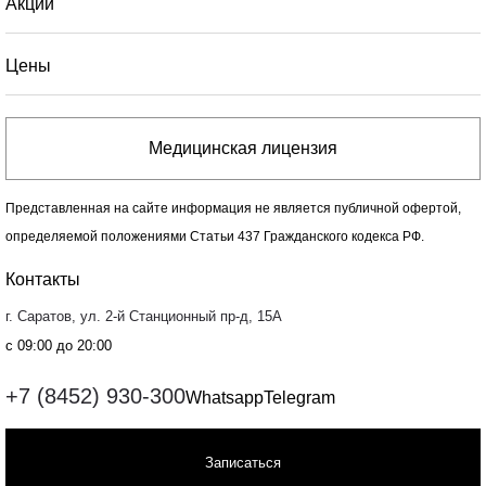
Акции
Цены
Медицинская лицензия
Представленная на сайте информация не является публичной офертой,
определяемой положениями Статьи 437 Гражданского кодекса РФ.
Контакты
г. Саратов, ул. 2-й Станционный пр-д, 15А
с 09:00 до 20:00
+7 (8452) 930-300
Whatsapp
Telegram
Записаться